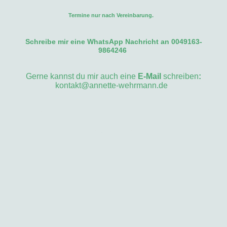
Termine nur nach Vereinbarung.
Du hast Fragen?
Schreibe mir eine WhatsApp Nachricht an 0049163-
9864246
Gerne kannst du mir auch eine
E-Mail
schreiben
:
kontakt@annette-wehrmann.de
Das Coaching und die Hypnosesitzungen/Sessions ersetzen keine
Therapie.
Bitte beachte meine AGB.
Arbeit mit Minderjährigen nur mit schriftlicher Einverständnis eines
Erziehungsberechtigten
Datenschutz
Kontakt
AGB
Impressum
© annette-wehrmann.de