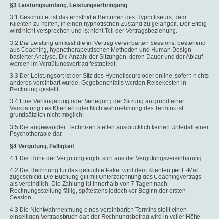
§3 Leistungsumfang, Leistungserbringung
3.1 Geschuldet ist das ernsthafte Bemühen des Hypnotiseurs, dem
Klienten zu helfen, in einen hypnotischen Zustand zu gelangen. Der Erfolg
wird nicht versprochen und ist nicht Teil der Vertragsbeziehung.
3.2 Die Leistung umfasst die im Vertrag vereinbarten Sessions, bestehend
aus Coaching, hypnotherapeutischen Methoden und Human Design
basierter Analyse. Die Anzahl der Sitzungen, deren Dauer und der Ablauf
werden im Vergütungsvertrag festgelegt.
3.3 Der Leistungsort ist der Sitz des Hypnotiseurs oder online, sofern nichts
anderes vereinbart wurde. Gegebenenfalls werden Reisekosten in
Rechnung gestellt.
3.4 Eine Verlängerung oder Verlegung der Sitzung aufgrund einer
Verspätung des Klienten oder Nichtwahrnehmung des Termins ist
grundsätzlich nicht möglich.
3.5 Die angewandten Techniken stellen ausdrücklich keinen Unterfall einer
Psychotherapie dar.
§4 Vergütung, Fälligkeit
4.1 Die Höhe der Vergütung ergibt sich aus der Vergütungsvereinbarung.
4.2 Die Rechnung für das gebuchte Paket wird dem Klienten per E-Mail
zugeschickt. Die Buchung gilt mit Unterzeichnung des Coachingvertrags
als verbindlich. Die Zahlung ist innerhalb von 7 Tagen nach
Rechnungsstellung fällig, spätestens jedoch vor Beginn der ersten
Session.
4.3 Die Nichtwahrnehmung eines vereinbarten Termins stellt einen
einseitigen Vertragsbruch dar; der Rechnungsbetrag wird in voller Höhe