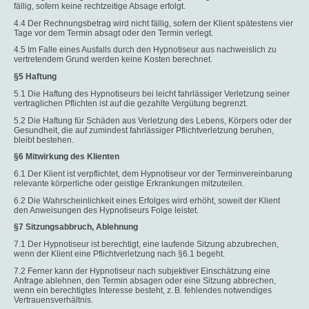
fällig, sofern keine rechtzeitige Absage erfolgt.
4.4 Der Rechnungsbetrag wird nicht fällig, sofern der Klient spätestens vier
Tage vor dem Termin absagt oder den Termin verlegt.
4.5 Im Falle eines Ausfalls durch den Hypnotiseur aus nachweislich zu
vertretendem Grund werden keine Kosten berechnet.
§5 Haftung
5.1 Die Haftung des Hypnotiseurs bei leicht fahrlässiger Verletzung seiner
vertraglichen Pflichten ist auf die gezahlte Vergütung begrenzt.
5.2 Die Haftung für Schäden aus Verletzung des Lebens, Körpers oder der
Gesundheit, die auf zumindest fahrlässiger Pflichtverletzung beruhen,
bleibt bestehen.
§6 Mitwirkung des Klienten
6.1 Der Klient ist verpflichtet, dem Hypnotiseur vor der Terminvereinbarung
relevante körperliche oder geistige Erkrankungen mitzuteilen.
6.2 Die Wahrscheinlichkeit eines Erfolges wird erhöht, soweit der Klient
den Anweisungen des Hypnotiseurs Folge leistet.
§7 Sitzungsabbruch, Ablehnung
7.1 Der Hypnotiseur ist berechtigt, eine laufende Sitzung abzubrechen,
wenn der Klient eine Pflichtverletzung nach §6.1 begeht.
7.2 Ferner kann der Hypnotiseur nach subjektiver Einschätzung eine
Anfrage ablehnen, den Termin absagen oder eine Sitzung abbrechen,
wenn ein berechtigtes Interesse besteht, z. B. fehlendes notwendiges
Vertrauensverhältnis.