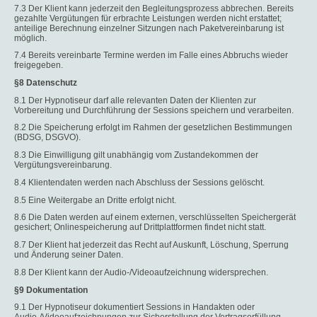
7.3 Der Klient kann jederzeit den Begleitungsprozess abbrechen. Bereits
gezahlte Vergütungen für erbrachte Leistungen werden nicht erstattet;
anteilige Berechnung einzelner Sitzungen nach Paketvereinbarung ist
möglich.
7.4 Bereits vereinbarte Termine werden im Falle eines Abbruchs wieder
freigegeben.
§8 Datenschutz
8.1 Der Hypnotiseur darf alle relevanten Daten der Klienten zur
Vorbereitung und Durchführung der Sessions speichern und verarbeiten.
8.2 Die Speicherung erfolgt im Rahmen der gesetzlichen Bestimmungen
(BDSG, DSGVO).
8.3 Die Einwilligung gilt unabhängig vom Zustandekommen der
Vergütungsvereinbarung.
8.4 Klientendaten werden nach Abschluss der Sessions gelöscht.
8.5 Eine Weitergabe an Dritte erfolgt nicht.
8.6 Die Daten werden auf einem externen, verschlüsselten Speichergerät
gesichert; Onlinespeicherung auf Drittplattformen findet nicht statt.
8.7 Der Klient hat jederzeit das Recht auf Auskunft, Löschung, Sperrung
und Änderung seiner Daten.
8.8 Der Klient kann der Audio-/Videoaufzeichnung widersprechen.
§9 Dokumentation
9.1 Der Hypnotiseur dokumentiert Sessions in Handakten oder