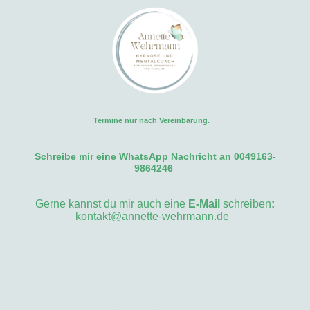
Termine nur nach Vereinbarung.
Du hast Fragen?
Schreibe mir eine WhatsApp Nachricht an 0049163-
9864246
Gerne kannst du mir auch eine
E-Mail
schreiben
:
kontakt@annette-wehrmann.de
Das Coaching und die Hypnosesitzungen/Sessions ersetzen keine
Therapie.
Bitte beachte meine AGB.
Arbeit mit Minderjährigen nur mit schriftlicher Einverständnis eines
Erziehungsberechtigten